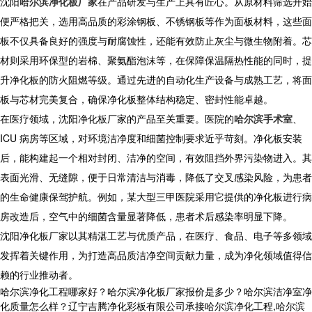
沈阳
哈尔滨净化板厂家
在产品研发与生产上具有匠心。从原材料筛选开始
便严格把关，选用高品质的彩涂钢板、不锈钢板等作为面板材料，这些面
板不仅具备良好的强度与耐腐蚀性，还能有效防止灰尘与微生物附着。芯
材则采用环保型的岩棉、聚氨酯泡沫等，在保障保温隔热性能的同时，提
升净化板的防火阻燃等级。通过先进的自动化生产设备与成熟工艺，将面
板与芯材完美复合，确保净化板整体结构稳定、密封性能卓越。
​ 在医疗领域，沈阳净化板厂家的产品至关重要。医院的
哈尔滨手术室
、
ICU 病房等区域，对环境洁净度和细菌控制要求近乎苛刻。净化板安装
后，能构建起一个相对封闭、洁净的空间，有效阻挡外界污染物进入。其
表面光滑、无缝隙，便于日常清洁与消毒，降低了交叉感染风险，为患者
的生命健康保驾护航。例如，某大型三甲医院采用它提供的净化板进行病
房改造后，空气中的细菌含量显著降低，患者术后感染率明显下降。​
沈阳净化板厂家以其精湛工艺与优质产品，在医疗、食品、电子等多领域
发挥着关键作用，为打造高品质洁净空间贡献力量，成为净化领域值得信
赖的行业推动者。
哈尔滨净化工程哪家好？哈尔滨净化板厂家报价是多少？哈尔滨洁净室净
化质量怎么样？辽宁吉腾净化彩板有限公司承接哈尔滨净化工程,哈尔滨