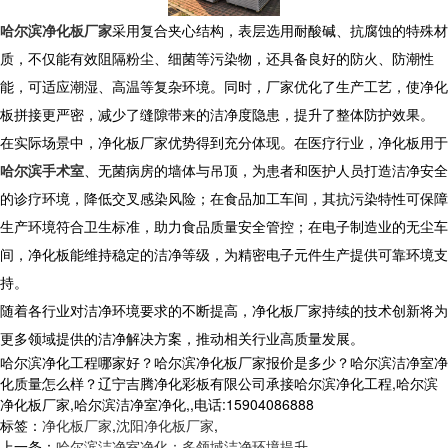
哈尔滨净化板厂家
采用复合夹心结构，表层选用耐酸碱、抗腐蚀的特殊材
质，不仅能有效阻隔粉尘、细菌等污染物，还具备良好的防火、防潮性
能，可适应潮湿、高温等复杂环境。同时，厂家优化了生产工艺，使净化
板拼接更严密，减少了缝隙带来的洁净度隐患，提升了整体防护效果。​
在实际场景中，净化板厂家优势得到充分体现。在医疗行业，净化板用于
哈尔滨手术室
、无菌病房的墙体与吊顶，为患者和医护人员打造洁净安全
的诊疗环境，降低交叉感染风险；在食品加工车间，其抗污染特性可保障
生产环境符合卫生标准，助力食品质量安全管控；在电子制造业的无尘车
间，净化板能维持稳定的洁净等级，为精密电子元件生产提供可靠环境支
持。
​ 随着各行业对洁净环境要求的不断提高，净化板厂家持续的技术创新将为
更多领域提供的洁净解决方案，推动相关行业高质量发展。
哈尔滨净化工程哪家好？哈尔滨净化板厂家报价是多少？哈尔滨洁净室净
化质量怎么样？辽宁吉腾净化彩板有限公司承接哈尔滨净化工程,哈尔滨
净化板厂家,哈尔滨洁净室净化,,电话:15904086888
标签：
净化板厂家
,
沈阳净化板厂家
,
上一条：
哈尔滨洁净室净化：多领域洁净环境提升​