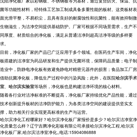
​ 沈阳净化板厂家以彩钢板、不锈钢板等为基材，通过复合防火、保温、抗
菌等功能性材料，经特殊工艺加工制成具备多重性能的板材。这类板材表
面光滑平整，不易积尘，且具有良好的耐腐蚀性和抗菌性，能有效抑制微
生物滋生，为洁净空间提供基础防护。厂家可根据不同场景需求，生产不
同厚度、材质组合的净化板，满足从普通洁净到超高洁净等级的多样要
求。​
目前，净化板厂家的产品已广泛应用于多个领域。在医药生产车间，净化
板搭建的洁净室为药品研发和生产提供无菌环境，保障药品质量；电子制
造业中，防静电净化板有效避免静电对精密元器件的损害；食品加工厂房
借助抗菌净化板，降低生产过程中的污染风险；此外，在医院
哈尔滨手术
室
、
哈尔滨实验室
等场所，净化板也是构建洁净环境的核心材料。
​ 随着各行业对洁净标准的不断提高，净化板厂家持续优化产品性能，通过
技术创新提升板材的洁净防护能力，为各类洁净空间的建设提供坚实支
撑，助力相关行业实现更高标准的生产与运营。​
哈尔滨净化工程哪家好？哈尔滨净化板厂家报价是多少？哈尔滨洁净室净
化质量怎么样？辽宁吉腾净化彩板有限公司承接哈尔滨净化工程,哈尔滨
净化板厂家,哈尔滨洁净室净化,,电话:15904086888