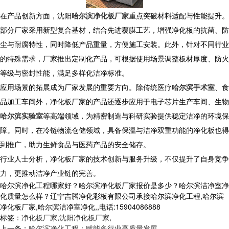
​ 在产品创新方面，沈阳
哈尔滨净化板厂家
重点突破材料适配与性能提升。
部分厂家采用新型复合基材，结合先进覆膜工艺，增强净化板的抗菌、防
尘与耐腐特性，同时降低产品重量，方便施工安装。此外，针对不同行业
的特殊需求，厂家推出定制化产品，可根据使用场景调整板材厚度、防火
等级与密封性能，满足多样化洁净标准。
​ 应用场景的拓展成为厂家发展的重要方向。除传统医疗
哈尔滨手术室
、食
品加工车间外，净化板厂家的产品还逐步应用于电子芯片生产车间、生物
哈尔滨实验室
等高端领域，为精密制造与科研实验提供稳定洁净的环境保
障。同时，在冷链物流仓储领域，具备保温与洁净双重功能的净化板也得
到推广，助力生鲜食品与医药产品的安全储存。​
行业人士分析，净化板厂家的技术创新与服务升级，不仅提升了自身竞争
力，更推动洁净产业链的完善。
哈尔滨净化工程哪家好？哈尔滨净化板厂家报价是多少？哈尔滨洁净室净
化质量怎么样？辽宁吉腾净化彩板有限公司承接哈尔滨净化工程,哈尔滨
净化板厂家,哈尔滨洁净室净化,,电话:15904086888
标签：
净化板厂家
,
沈阳净化板厂家
,
上一条：
哈尔滨净化工程：赋能多行业高质量发展