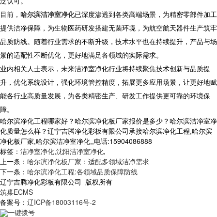
泛认可。
目前，
哈尔滨洁净室净化
已深度渗透到各类高端场景，为精密零部件加工
提供洁净保障，为生物医药研发搭建无菌环境，为航空航天器件生产筑牢
品质防线。随着行业需求的不断升级，技术水平也在持续提升，产品与场
景的适配性不断优化，更好地满足各领域的实际需求。
业内相关人士表示，未来洁净室净化行业将持续聚焦技术创新与品质提
升，优化系统设计，强化环境管控精度，拓展更多应用场景，让更好地赋
能各行业高质量发展，为各类精密生产、研发工作提供更可靠的环境保
障。
哈尔滨净化工程哪家好？哈尔滨净化板厂家报价是多少？哈尔滨洁净室净
化质量怎么样？辽宁吉腾净化彩板有限公司承接哈尔滨净化工程,哈尔滨
净化板厂家,哈尔滨洁净室净化,,电话:15904086888
标签：
洁净室净化
,
沈阳洁净室净化
,
上一条：
哈尔滨净化板厂家：适配多领域洁净需求
下一条：
哈尔滨净化工程:各领域品质保障防线
辽宁吉腾净化彩板有限公司 版权所有
筑巢ECMS
备案号：
辽ICP备18003116号-2
一键拨号