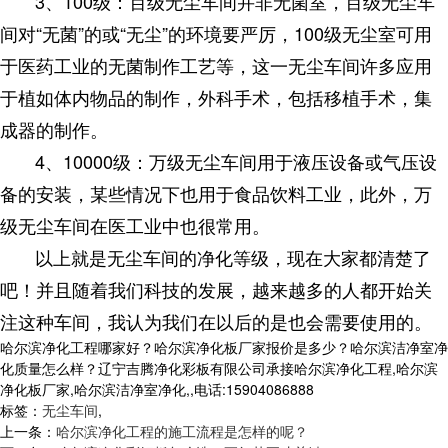
3、100级：百级无尘车间并非无菌室，百级无尘车
间对“无菌”的或“无尘”的环境要严厉，100级无尘室可用
于医药工业的无菌制作工艺等，这一无尘车间许多应用
于植如体内物品的制作，外科手术，包括移植手术，集
成器的制作。
4、10000级：万级无尘车间用于液压设备或气压设
备的安装，某些情况下也用于食品饮料工业，此外，万
级无尘车间在医工业中也很常用。
以上就是无尘车间的净化等级，现在大家都清楚了
吧！并且随着我们科技的发展，越来越多的人都开始关
注这种车间，我认为我们在以后的是也会需要使用的。
哈尔滨净化工程哪家好？哈尔滨净化板厂家报价是多少？哈尔滨洁净室净
化质量怎么样？辽宁吉腾净化彩板有限公司承接哈尔滨净化工程,哈尔滨
净化板厂家,哈尔滨洁净室净化,,电话:15904086888
标签：
无尘车间
,
上一条：
哈尔滨净化工程的施工流程是怎样的呢？