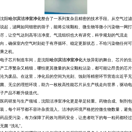
沈阳
哈尔滨洁净室净化
整合了一系列复杂且精密的技术手段。从空气过滤
说起，滤网如同细密的筛子，能将尘埃颗粒、微生物等微小污染物一网打
尽，让空气达到高等洁净度。气流组织也大有讲究，科学规划的气流走
向，确保室内空气时刻处于有序循环、稳定更新状态，不给污染物任何可
乘之机。
电子芯片制造车间，是沈阳
哈尔滨洁净室净化
大放异彩的舞台。芯片的生
产工序繁杂又精细，哪怕更其微量的灰尘颗粒沾染，都可能让昂贵的芯片
沦为废品。在这里，净化后的空间为光刻、蚀刻等精密环节营造出近乎无
菌、无尘的理想环境，助力一枚枚高性能芯片从生产线走向世界，驱动电
子产品不断升级迭代。
医药研发与生产领域，沈阳洁净室净化更是举足轻重。药物合成、制剂包
装，每个环节都不容许杂质混入。洁净的环境严格把控微生物数量，避免
药品受污染，有力保障了药效与用药安全，让患者吃下的每一粒药都经过
无菌 “洗礼”。